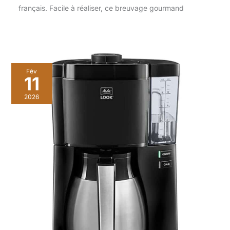
français. Facile à réaliser, ce breuvage gourmand
Fév
11
2026