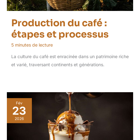
Production du café :
étapes et processus
5 minutes de lecture
La culture du café est enracinée dans un patrimoine riche
et varié, traversant continents et générations.
Fév
23
2026