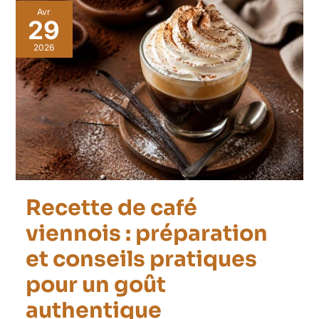
Avr
29
2026
Recette de café
viennois : préparation
et conseils pratiques
pour un goût
authentique