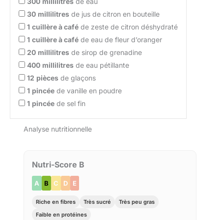
300
millilitres
de eau
30
millilitres
de jus de citron en bouteille
1
cuillère à café
de zeste de citron déshydraté
1
cuillère à café
de eau de fleur d’oranger
20
millilitres
de sirop de grenadine
400
millilitres
de eau pétillante
12
pièces
de glaçons
1
pincée
de vanille en poudre
1
pincée
de sel fin
Analyse nutritionnelle
Nutri-Score B
A
B
C
D
E
Riche en fibres
Très sucré
Très peu gras
Faible en protéines