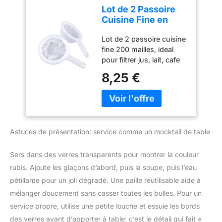
polyvalent il est ideal
d'endommager le bol ;
Lot de 2 Passoire
pour preparer du lait de
Ventouses sous la base
Cuisine Fine en
soja onctueux du yaourt
assurant la stabilité du
Nylon 200 Mailles,
maison ou du jus frais
blender Poignée
Lot de 2 passoire cuisine
Tamis Cuisine
Ce filtre a cafe et etamine
ergonomique et
fine 200 mailles, ideal
Chinois Cuisine
alimentaire repond a vos
contours texturés du
pour filtrer jus, lait, cafe
pour Filtrer Jus Lait
besoins quotidiens de
bouton de sélection pour
et vin. Conception
Café Vin, Etamine
8,25 €
preparation de boissons
un confort et une facilité
robuste pour une
Alimentaire Filtre à
lisses La passoire
d'utilisation
utilisation quotidienne
Huile Passoire Riz
plastique est equipee d
Tamis cuisine polyvalent,
Tamis Farine
une poignee
parfait comme chinois
Passoire Fine
ergonomique allongee
cuisine ou etamine
qui isole la chaleur et
Astuces de présentation: service comme un mocktail de table
alimentaire. Filtre a huile
evite les brulures lors de
efficace pour une cuisine
la manipulation de
propre et saine Passoire
Sers dans des verres transparents pour montrer la couleur
liquides chauds Vous
riz et tamis farine
rubis. Ajoute les glaçons d’abord, puis la soupe, puis l’eau
profitez d une prise en
pratiques, facilitant la
main confortable et
pétillante pour un joli dégradé. Une paille réutilisable aide à
preparation de vos
securisee pendant la
mélanger doucement sans casser toutes les bulles. Pour un
repas. Maille fine en
cuisson Le design lisse
nylon pour un filtrage
service propre, utilise une petite louche et essuie les bords
du passoir empeche les
precis et sans residus
des verres avant d’apporter à table: c’est le détail qui fait «
aliments de rester