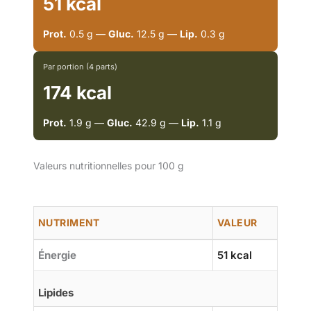
51 kcal
Prot.
0.5 g —
Gluc.
12.5 g —
Lip.
0.3 g
Par portion (4 parts)
174 kcal
Prot.
1.9 g —
Gluc.
42.9 g —
Lip.
1.1 g
Valeurs nutritionnelles pour 100 g
NUTRIMENT
VALEUR
Énergie
51 kcal
Lipides