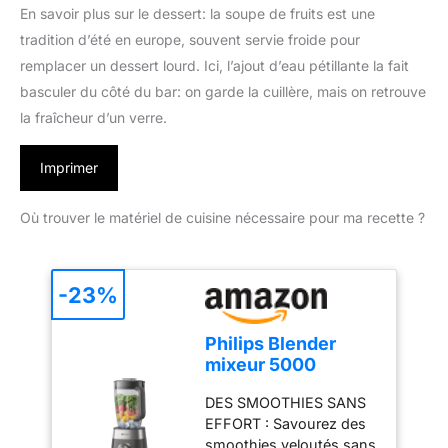
En savoir plus sur le dessert: la soupe de fruits est une
tradition d’été en europe, souvent servie froide pour
remplacer un dessert lourd. Ici, l’ajout d’eau pétillante la fait
basculer du côté du bar: on garde la cuillère, mais on retrouve
la fraîcheur d’un verre.
Imprimer
Où trouver le matériel de cuisine nécessaire pour ma recette ?
-23%
Philips Blender
mixeur 5000
ProBlend Plus,
DES SMOOTHIES SANS
1000W, Bol verre
EFFORT : Savourez des
2L, Noir
smoothies veloutés sans