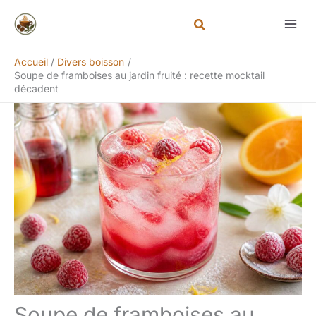
Aller
Rechercher
au
contenu
Accueil
Divers boisson
Soupe de framboises au jardin fruité : recette mocktail
décadent
Soupe de framboises au