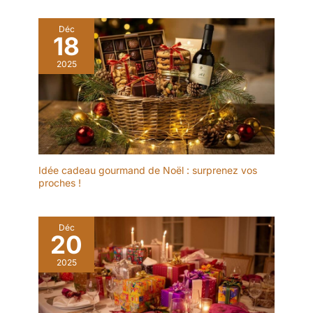
polyvalente, commode et
nettoyer, peut être lavé à
pratique. Facile à
l'eau chaude ou mis
Déc
Nettoyer et à Entretenir :
18
dans le lave-vaisselle.
Cette louche à soupe a
Afin de maintenir le lustre
une surface lisse, les
2025
des cuillères, veuillez ne
taches ne sont pas
pas utiliser de billes de fil
faciles à laisser, elle peut
d'acier, d'outils durs ou
être facilement nettoyée
tranchants pour les
à la main ou au lave-
nettoyer, afin de ne pas
vaisselle. Pour protéger
rayer la surface en acier
son éclat, évitez d'utiliser
inoxydable. 🍲【Package
des nettoyants agressifs
Idée cadeau gourmand de Noël : surprenez vos
List】Vous recevrez deux
afin de ne pas rayer la
proches !
mini louche, taille
surface.
20,5*6,5cm, poids et
épaisseur raisonnables
Déc
pour assurer un
20
maximum de confort,
c'est un couvert très
2025
pratique. 🍲【Wide
Application】La Cuillère à
soupe convient pour