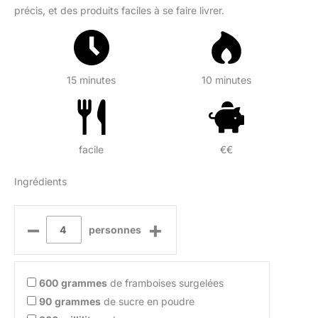
précis, et des produits faciles à se faire livrer.
15 minutes
10 minutes
facile
€€
Ingrédients
–
+
personnes
600
grammes
de framboises surgelées
90
grammes
de sucre en poudre