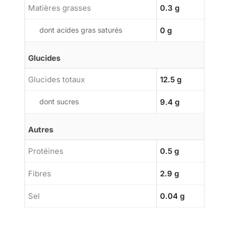
Matières grasses
0.3 g
dont acides gras saturés
0 g
Glucides
Glucides totaux
12.5 g
dont sucres
9.4 g
Autres
Protéines
0.5 g
Fibres
2.9 g
Sel
0.04 g