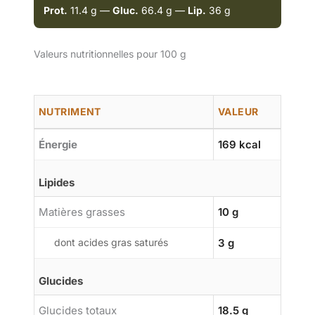
Prot.
11.4 g —
Gluc.
66.4 g —
Lip.
36 g
Valeurs nutritionnelles pour 100 g
NUTRIMENT
VALEUR
Énergie
169 kcal
Lipides
Matières grasses
10 g
dont acides gras saturés
3 g
Glucides
Glucides totaux
18.5 g