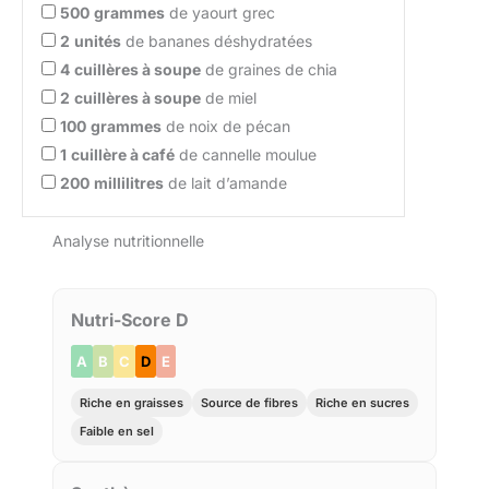
500
grammes
de yaourt grec
2
unités
de bananes déshydratées
4
cuillères à soupe
de graines de chia
2
cuillères à soupe
de miel
100
grammes
de noix de pécan
1
cuillère à café
de cannelle moulue
200
millilitres
de lait d’amande
Analyse nutritionnelle
Nutri-Score D
A
B
C
D
E
Riche en graisses
Source de fibres
Riche en sucres
Faible en sel