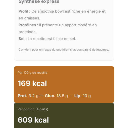
Synthèse express
Profil :
Ce smoothie bowl est riche en énergie et
en graisses.
Protéines :
Il présente un apport modéré en
protéines.
Sel :
La recette est faible en sel.
Convient pour un repas du quotidien si accompagné de légumes.
Par 100 g de recette
169 kcal
Prot.
3.2 g —
Gluc.
18.5 g —
Lip.
10 g
Par portion (4 parts)
609 kcal