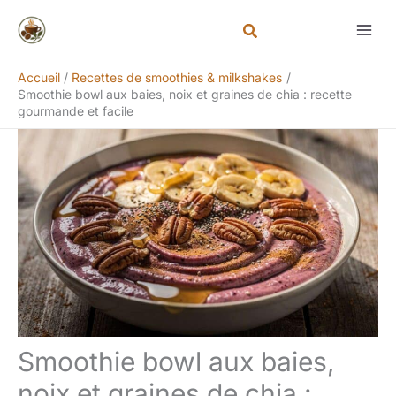
Aller
Rechercher
au
contenu
Accueil
Recettes de smoothies & milkshakes
Smoothie bowl aux baies, noix et graines de chia : recette
gourmande et facile
Smoothie bowl aux baies,
noix et graines de chia :