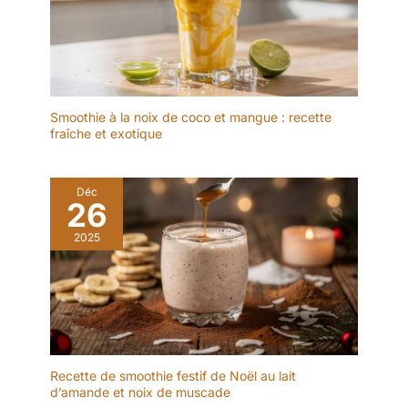
Smoothie à la noix de coco et mangue : recette
fraîche et exotique
Déc
26
2025
Recette de smoothie festif de Noël au lait
d’amande et noix de muscade