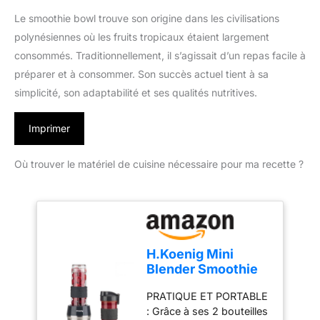
Le smoothie bowl trouve son origine dans les civilisations
polynésiennes où les fruits tropicaux étaient largement
consommés. Traditionnellement, il s’agissait d’un repas facile à
préparer et à consommer. Son succès actuel tient à sa
simplicité, son adaptabilité et ses qualités nutritives.
Imprimer
Où trouver le matériel de cuisine nécessaire pour ma recette ?
H.Koenig Mini
Blender Smoothie
Mixeur SMOO9 –
PRATIQUE ET PORTABLE
570ml, 300W, 4
: Grâce à ses 2 bouteilles
Lames Inox, sans