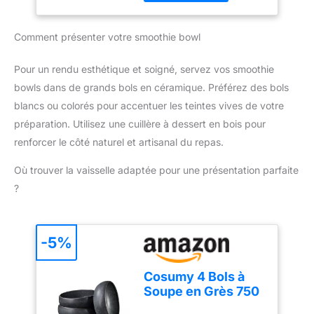
CAPACITÉ de 570 ML :
tours/min pour un
Préparez smoothies,
mixage rapide et
boissons protéinées, jus,
Comment présenter votre smoothie bowl
homogène. TAILLE
soupes, compotes en
FAMILIALE : Blender à
une seule fois grâce à
smoothie pour toute la
Pour un rendu esthétique et soigné, servez vos smoothie
son volume généreux
famille - Le grand pichet
bowls dans de grands bols en céramique. Préférez des bols
GARANTIE ÉTENDUE DE
de 1,9 litre prépare
2 ANS : Profitez d'une
blancs ou colorés pour accentuer les teintes vives de votre
jusqu'à 5 portions à la
garantie 2 ans avec SAV
préparation. Utilisez une cuillère à dessert en bois pour
fois (verres de 200 ml) -
en France pour une
Gourde nomade incluse
renforcer le côté naturel et artisanal du repas.
utilisation durable en
TECHNOLOGIE
toute sérénité
Où trouver la vaisselle adaptée pour une présentation parfaite
PROBLEND UNIQUE:
avec un moteur, une
?
forme de lame et un
pichet au design idéal
pour mixer et profiter
-5%
d'une puissance
optimale RECETTES
PERSONNALISÉES :
Cosumy 4 Bols à
préparez des smoothies
Soupe en Grès 750
maison sains, des
ml – Assiette