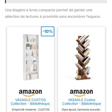
n'importe où ailleurs sans se
soucier qu'il glisse.
Une étagère à livres compacte permet de garder une
sélection de lectures à proximité sans encombrer l’espace.
-10%
VASAGLE CUSTOS
VASAGLE Custos
Collection - Bibliothèque,
Collection - Bibliothèque
Étagère sur 6 Niveaux,
Arbre, Bibliothèque
Simplicité moderne : CUSTOS
Style épuré, harmonie assurée :
Meuble de Rangement
Moderne sur Pied, pour