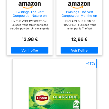
Twinings Thé Vert
Twinings Thé Vert
Gunpowder Nature en
Gunpowder Menthe en
Vrac 400 g (2x200 g)
Vrac 400 g (2x200 g)
UN THE VERT D’EXCEPTION :
UN CLASSIQUE PLEIN DE
Laissez-vous tenter par le thé
FRAICHEUR : Laissez-vous
vert Gunpowder. Un mélange de
tenter par le Thé Vert
jeunes pousses de thé vert
Gunpowder Menthe, un
d’Orient finement roulées en
mélange délicat de thé vert
12,98 €
12,96 €
boule pour un mélange délicat
d’Orient roulé et de menthe
aux notes fraîches et légères
verte, pour une tasse
UN FORMAT GENEREUX, UNE
intensément rafraîchissante,
QUALITE TOUJOURS AU
inspirée de la tradition des
RENDEZ-VOUS : 2 boîtes
pays méditerranéens UN
conservation de 200 g thé en
FORMAT GENEREUX, UNE
vrac (Total 400 g). Dosez selon
QUALITE TOUJOURS AU
-11%
vos envies, en tasse ou en
RENDEZ-VOUS : 2 boîtes
théière. Parfait pour une
conservation de 200 g thé en
dégustation sur-mesure en solo
vrac (Total 400 g). Dosez selon
ou à partager LE SAVOIR-FAIRE
vos envies, en tasse ou en
DE NOS CREATEURS DE THES
théière. Parfait pour une
DEPUIS 1706 : L'art d'assembler
dégustation sur-mesure en solo
les meilleurs ingrédients pour
ou à partager LE SAVOIR-FAIRE
un thé à l’équilibre parfait, riche
DE NOS CREATEURS DE THES
en goût et en caractère. Plus de
DEPUIS 1706 : L'art d'assembler
300 ans d’expertise pour
les meilleurs ingrédients pour
éveiller vos sens à chaque
un thé à l’équilibre parfait, riche
tasse ASTUCES POUR
en goût et en caractère. Plus de
SAVOURER CHAQUE TASSE :
300 ans d’expertise pour