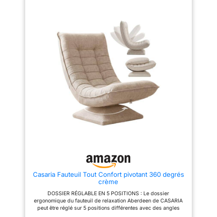
densité pour un confort
lecture et au travail bureautique
enveloppant. SOUTIEN
Sans assemblage requis : Il
ERGONOMIQUE – Le dossier
suffit d'ouvrir l'emballage et de
haut et les accoudoirs du
laisser reposer 72h pour
fauteuil à bascule épousent la
l'expansion complète, utilisation
forme du corps, offrant un
immédiate, pratique pour un
soutien optimal lors de la
déploiement rapide Polyvalent
lecture ou du repos.
& multi-usage : Peut servir de
STRUCTURE HAUT DE GAMME
méridienne, chaise longue ou
– Ce rocking chair premium est
canapé lit, idéal pour le salon,
conçu avec un cadre en acier
bureau et petit appartement,
renforcé et une base en bois
scénarios de vie diversifiés
massif, assurant stabilité et
Élégant & espace-saving :
capacité de 120 kg. DESIGN
Teinte neutre assortie à tous les
ÉLÉGANT et MONTAGE FACILE –
styles de décoration, rehausse
Ce fauteuil lounge à bascule se
le style de la pièce sans
monte en quelques minutes
occuper beaucoup d'espace,
grâce aux pièces numérotées,
adapté aux petits espaces
et s’intègre parfaitement dans le
salon ou la chambre.
Casaria Fauteuil Tout Confort pivotant 360 degrés
crème
DOSSIER RÉGLABLE EN 5 POSITIONS : Le dossier
ergonomique du fauteuil de relaxation Aberdeen de CASARIA
peut être réglé sur 5 positions différentes avec des angles
d'inclinaison allant jusqu'à 120°. Le rembourrage de l'assise