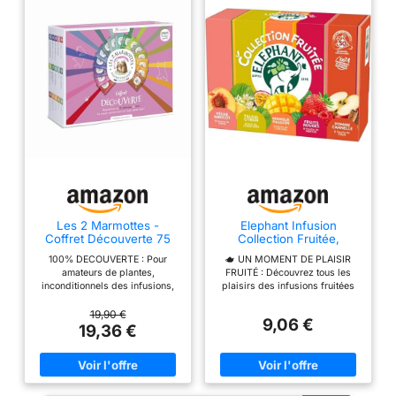
Les 2 Marmottes -
Elephant Infusion
Coffret Découverte 75
Collection Fruitée,
Sachets - 12 Infusions 3
Assortiment 5 Tisanes,
100% DECOUVERTE : Pour
🫖 UN MOMENT DE PLAISIR
Thés
50 Sachets
amateurs de plantes,
FRUITÉ : Découvrez tous les
inconditionnels des infusions,
plaisirs des infusions fruitées
fins gourmets ou curieux à
Eléphant 100% ingrédients
l'affût de nouvelles découvertes
d'origine naturelle grâce à
19,90 €
9,06 €
gustatives. Avec cet assortiment
l'assortiment de 50 sachets
19,36 €
de 12 infusions et 3 thés, vous
Pyramid contenus dans ce
êtes sûrs de ne pas vous
coffret de 5 tisanes
planter ! Nos maîtres infuseurs
aromatisées. Le sachet Pyramid
ont mêlé grands classiques et
laisse tous les ingrédients
recettes maison pour
exprimer généreusement leurs