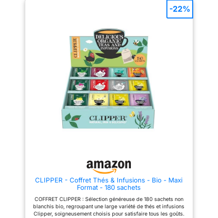
surprendre votre palais ! Rien
arômes naturels pour vous faire
-22%
que des plantes et jamais
profiter de tous les plaisirs de
d'arômes ajoutés
votre infusion. ✨ 100%
ASSORTIMENT 75 SACHETS :
GOURMAND : Craquez pour
Sans ficelle, sans colle, sans
l'assortiment de nos infusions
agrafe. Poids Net : 114 g. 1,2,3
parfumées les plus délicieuses
SOMMEIL ! (5 sachets), 7EME
Eléphant : Pêche Abricot, Tilleul
CIEL (5 sachets), CAMOMILLE
Citron, Mangue Passion, Fraise
(5 sachets), COCKTAIL DIGEST
Framboise Groseille et Pomme
(5 sachets), DÉTOX ET VOUS (5
Cannelle. 🍀 RECETTE
sachets), FÉE NUIT (5 sachets),
NATURELLE : En sélectionnant
FENOUIL (5 sachets), INFUSION
des herbes certifiées Rainforest
DES MARMOTTES (5 sachets),
Alliance, Eléphant veut prendre
POMME CANNELLE (5 sachets),
soin de la planète et contribuer
RETOUR DE SOIREE (5 sachets)
à un monde meilleur. C'est notre
ROMARIN (5 sachets), THYM (5
façon à nous d'infuser joie et
sachets), THÉ MENTH'OLE (5
bonne humeur. En plus, la
sachets), THE REVEILLE (5
recette est 100% ingrédients
sachets), FLEUR'THÉ JASMIN
d'origine naturelle ! ☕️
(5 sachets) BIENFAITS POUR
CONSEILS DE PREPARATION :
VOUS : Chez Les 2 Marmottes,
Pour une dégustation idéale,
tout est fait maison. Nos maîtres
laissez infuser votre sachet
infuseurs goûtent, coupent,
Pyramid 4-5 minutes dans 200
tamisent et assemblent plus de
ml d’eau chaude et dégustez !
CLIPPER - Coffret Thés & Infusions - Bio - Maxi
50 plantes dans nos ateliers en
💚 DES EMBALLAGES
Format - 180 sachets
Haute-Savoie. Pas besoin
RESPONSABLES : Parce qu'on
d'arômes ajoutés quand on
aime notre planète, fini le petit
COFFRET CLIPPER : Sélection généreuse de 180 sachets non
sélectionne des plantes de
film plastique. Nos boîtes
blanchis bio, regroupant une large variété de thés et infusions
qualité sur leurs terroirs
d'infusion sont recyclables et
Clipper, soigneusement choisis pour satisfaire tous les goûts.
d'origine, au rythme des
faites d’un carton issu de forêts