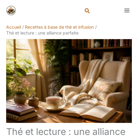
Aller
Rechercher
au
contenu
Accueil
Recettes à base de thé et infusion
Thé et lecture : une alliance parfaite
Thé et lecture : une alliance