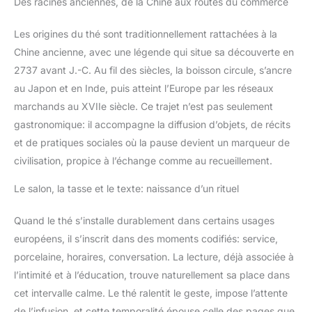
Des racines anciennes, de la Chine aux routes du commerce
Les origines du thé sont traditionnellement rattachées à la
Chine ancienne, avec une légende qui situe sa découverte en
2737 avant J.-C. Au fil des siècles, la boisson circule, s’ancre
au Japon et en Inde, puis atteint l’Europe par les réseaux
marchands au XVIIe siècle. Ce trajet n’est pas seulement
gastronomique: il accompagne la diffusion d’objets, de récits
et de pratiques sociales où la pause devient un marqueur de
civilisation, propice à l’échange comme au recueillement.
Le salon, la tasse et le texte: naissance d’un rituel
Quand le thé s’installe durablement dans certains usages
européens, il s’inscrit dans des moments codifiés: service,
porcelaine, horaires, conversation. La lecture, déjà associée à
l’intimité et à l’éducation, trouve naturellement sa place dans
cet intervalle calme. Le thé ralentit le geste, impose l’attente
de l’infusion, et cette temporalité épouse celle des pages que