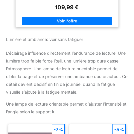
rajoute davantage de confort, que vous soyez assis droit ou
109,99 €
incliné en arrière. CONFORT 24H/24 : Le fauteuil de relaxation
peut être tourné à 360°. De par sa configuration pratique, vous
pouvez le placer comme bon vous semble : face à un extérieur
avec vue sur le jardin, en face d'une bibliothèque ou d'un
écran en l'utilisant comme siège de gaming. REMBOURRAGE
ROBUSTE : Le rembourrage extra moelleux de 13 cm
d'épaisseur est très confortable. La housse en 100% polyester
Lumière et ambiance: voir sans fatiguer
est résistante, durable et facile à nettoyer. RÉSISTANT ET
STABLE : Le pied en acier (avec housse amovible) peut
supporter jusqu'à 150 kg et garantit une bonne stabilité. Pour
L’éclairage influence directement l’endurance de lecture. Une
gagner de la place, il est possible de plier et ranger facilement
le fauteuil. CHOIX DES COULEURS : La ville écossaise
lumière trop faible force l’œil, une lumière trop dure casse
d'Aberdeen qui a donné son nom à ce fauteuil est connue pour
ses maisons en granit. Le fauteuil n'existe pas uniquement en
l’atmosphère. Une lampe de lecture orientable permet de
gris, mais aussi en crème et noir. Son design en fera un atout
esthétique.
cibler la page et de préserver une ambiance douce autour. Ce
détail devient décisif en fin de journée, quand la fatigue
visuelle s’ajoute à la fatigue mentale.
Une lampe de lecture orientable permet d’ajuster l’intensité et
l’angle selon le support lu.
-7%
-5%