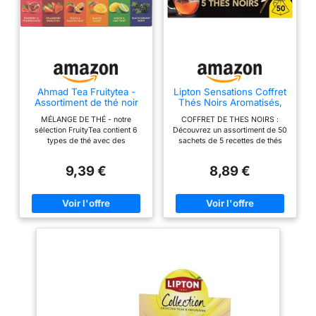
Ahmad Tea Fruitytea -
Lipton Sensations Coffret
Assortiment de thé noir
Thés Noirs Aromatisés,
et vert - 6 variétés
50 Sachets Pyramid
MÉLANGE DE THÉ - notre
COFFRET DE THES NOIRS :
sélection FruityTea contient 6
Découvrez un assortiment de 50
types de thé avec des
sachets de 5 recettes de thés
morceaux de fruits et des
noirs parfumés dans ce coffret
arômes naturels : Mango Magic,
the Sensation Lipton, une
9,39 €
8,89 €
Strawberry Sensation,
parfaite harmonie de parfums et
Blackcurrent Burst, Lemon &
saveurs pour ravir tous les
Lime Twist, Peach &
sens. UN MOMENT DE PLAISIR
Passionfruit (thé noir) et
: Laissez-vous tenter par les
Raspberry & Pomegranate (thé
notes aromatiques fruitées et
vert). ORIGINE - Le thé noir de
envoutantes de nos délicieuses
haute qualité qui constitue la
recettes de thés noirs parfumés.
base de nos thés aux fruits
100% INGRÉDIENTS D'ORIGINE
provient de plantations de thé
NATURELLE : Composée de
de haute altitude au Kenya et au
feuilles de the noir de grande
Malawi. Notre thé vert provient
qualité, certifiées Rainforest
des célèbres jardins de thé des
Alliance, cette recette est 100%
montagnes Huang Shan, dans le
ingrédients d'origine naturelle !
« Triangle d'Or » chinois.
CONSEILS DE PRÉPARATION :