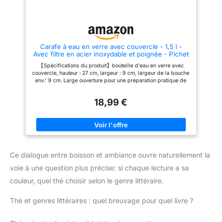
Carafe à eau en verre avec couvercle - 1,5 l -
Avec filtre en acier inoxydable et poignée - Pichet
pour eau froide et chaude - Pichet en verre pour
【Spécifications du produit】bouteille d'eau en verre avec
thé glacé et jus faits maison
couvercle, hauteur : 27 cm, largeur : 9 cm, largeur de la bouche
env.' 9 cm. Large ouverture pour une préparation pratique de
limonade et d'eau de concombre, ainsi qu'un nettoyage facile.
Matériau du produit : le corps de la bouteille est fabriqué en
18,99 €
verre de haute qualité, le couvercle est fabriqué en acier
inoxydable robuste et durable. La bouteille peut être remplie
d'eau chaude ou froide. Verres adaptés au lave-vaisselle Idée
cadeau parfaite : vous êtes à la recherche d'un cadeau idéal
pour différentes occasions telles que Noël, le Nouvel An,
Pâques, Halloween, les pendaisons de crémaillère et d'autres
fêtes ? Alors cette carafe en verre est la solution idéale. Avec
Ce dialogue entre boisson et ambiance ouvre naturellement la
son verre borosilicate durable, son corps élégant et son beau
design, il ravira sûrement. Caractéristiques : résistant à la
voie à une question plus précise: si chaque lecture a sa
chaleur et au froid, adapté pour la congélation rapide dans le
réfrigérateur et le chauffage direct sur des plaques électriques
couleur, quel thé choisir selon le genre littéraire.
ou à gaz. Pichet en verre compatible lave-vaisselle. 【Garantie
après-vente】Si vous avez des problèmes avec la qualité,
Thé et genres littéraires : quel breuvage pour quel livre ?
vous pouvez nous contacter à tout moment!