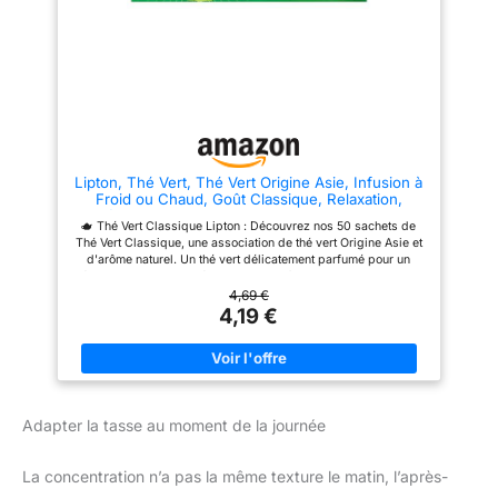
Une cuillerée dans une boule à
éveiller vos sens à chaque
thé, 200 ml d’eau frémissante à
tasse ASTUCES POUR
95°C par tasse, infusez 3 min
SAVOURER CHAQUE TASSE :
pour un équilibre parfait ou 5
Une cuillerée dans une boule à
min pour plus d’intensité. Dans
thé, 200 ml d’eau frémissante à
une théière, comptez une
95°C par tasse, infusez 3 min
cuillère par personne UNE
pour un équilibre parfait ou 5
PAUSE QUI A DU GOUT : Pour
min pour plus d’intensité. Dans
démarrer la journée du bon pied
une théière, comptez une
ou pour donner de l'allure aux
cuillère par personne UNE
Lipton, Thé Vert, Thé Vert Origine Asie, Infusion à
petits instants du quotidien, elle
PAUSE QUI A DU GOUT : Pour
Froid ou Chaud, Goût Classique, Relaxation,
est toujours bien méritée
démarrer la journée du bon pied
Ingrédients d'Origine 100% Naturelle, 50 sachets
ou pour donner de l'allure aux
🫖 Thé Vert Classique Lipton : Découvrez nos 50 sachets de
petits instants du quotidien, elle
Thé Vert Classique, une association de thé vert Origine Asie et
est toujours bien méritée
d'arôme naturel. Un thé vert délicatement parfumé pour un
délicieux moment de détente. ✨ Un goût exceptionnel : Avec ce
Thé Vert Classique, découvrez tout le parfum subtil du thé vert
4,69 €
associé aux notes légèrement citronnées et épicées de l'arôme
4,19 €
naturel pour une recette au goût parfumé et équilibré. 🍀
Recette naturelle : Une recette de thé vert 100% ingrédients
d'origine naturelle, sélectionnés avec soin pour apporter un
goût authentique. Un plaisir à chaque gorgée ! ☕️Conseil de
préparation : Pour une dégustation optimale, laissez infuser
votre sachet de thé 2 minutes dans 200 ml d'eau chaude à 90°
Adapter la tasse au moment de la journée
C et dégustez ! 💚Un thé éthique : Un thé plus durable, 100%
certifié Rainforest Alliance. Nous nous engageons au quotidien
pour soutenir nos producteurs et aider à protéger la
La concentration n’a pas la même texture le matin, l’après-
biodiversité.