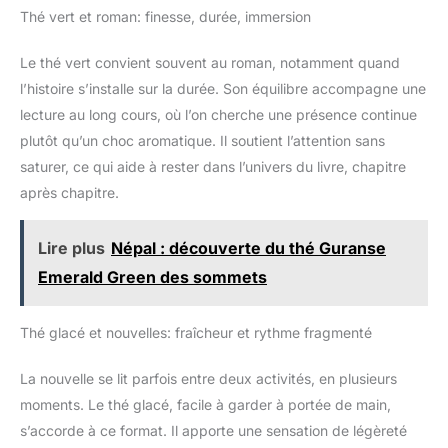
les infusions 2 min dans 200 ml d'eau à 90°C Certification
Thé vert et roman: finesse, durée, immersion
Rainforest Alliance : cela signifie que Lipton a recours à une
agriculture et à des pratiques commerciales plus durables et
plus respectueuses des communautés
Le thé vert convient souvent au roman, notamment quand
l’histoire s’installe sur la durée. Son équilibre accompagne une
lecture au long cours, où l’on cherche une présence continue
plutôt qu’un choc aromatique. Il soutient l’attention sans
saturer, ce qui aide à rester dans l’univers du livre, chapitre
après chapitre.
Lire plus
Népal : découverte du thé Guranse
Emerald Green des sommets
Thé glacé et nouvelles: fraîcheur et rythme fragmenté
La nouvelle se lit parfois entre deux activités, en plusieurs
moments. Le thé glacé, facile à garder à portée de main,
s’accorde à ce format. Il apporte une sensation de légèreté