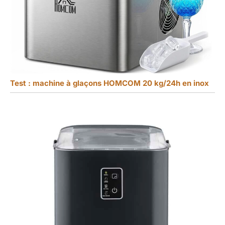
Test : machine à glaçons HOMCOM 20 kg/24h en inox