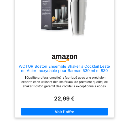
pour fabriquer des boissons à
partir d'une variété de
spiritueux, y compris : whisky,
vodka, scotch, gin, tequila,
rhum, brandy, Apple Martini ou
Long Island Iced Tea et plus
encore. Les shakers à cocktail
sont indispensables pour le bar
de la maison et sont donc
parfaits comme cadeau de
pendaison de crémaillère,
cadeau de mariage et cadeau
pour le premier appartement ou
les nouveaux diplômés
universitaires.
WOTOR Boston Ensemble Shaker à Cocktail Lesté
en Acier Inoxydable pour Barman 530 ml et 830
ml, Shaker à Martini en Métal, Outils de Bar
【Qualité professionnelle】: fabriqué avec une précision
Professionnels (Argenté)
experte et en utilisant des matériaux de première qualité, ce
shaker Boston garantit des cocktails exceptionnels et des
créations mixologiques qui impressionneront même les barmen
et les amateurs de cocktails les plus exigeants. 【Construction
22,99 €
en deux pièces】: conçu avec une construction méticuleuse en
deux pièces, cet ensemble shaker Boston comprend une
grande boîte de 830 ml et une petite boîte de 530 ml,
permettant un mélange et un secouage précis de vos cocktails,
boissons et spiritueux classiques préférés. 【Anti-fuite et sans
couture】: grâce à un mécanisme innovant anti-fuite, cet
ensemble shaker Boston garantit une expérience de cocktail