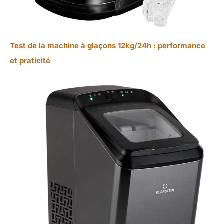
Test de la machine à glaçons 12kg/24h : performance
et praticité