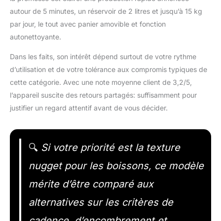
autour de 5 minutes, un réservoir de 2 litres et jusqu’à 15 kg
par jour, le tout avec panier amovible et fonction
autonettoyante.
Dans les faits, son intérêt dépend surtout de votre rythme
d’utilisation et de votre tolérance aux compromis typiques de
cette catégorie. Avec une note moyenne client de 3,2/5,
l’appareil suscite des retours partagés: suffisamment pour
justifier un regard attentif avant de vous décider.
🔍
Si votre priorité est la texture
nugget pour les boissons, ce modèle
mérite d’être comparé aux
alternatives sur les critères de
cadence, d’encombrement et