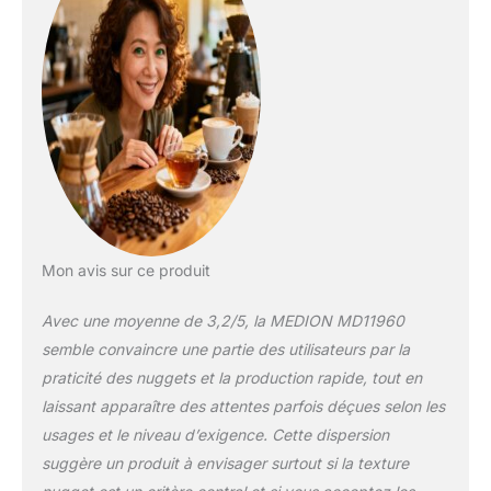
marche, tu n'attends
que cinq minutes
pour obtenir les
premiers glaçons et
savourer des
boissons fraîches,
même
spontanément.
Utilisation tactile : des
boutons intuitifs sur
le dessus de
l'appareil font de son
Mon avis sur ce produit
utilisation un jeu
d'enfant. Contenu de
Avec une moyenne de 3,2/5, la MEDION MD11960
la livraison : Machine
semble convaincre une partie des utilisateurs par la
à glaçons Nugget MD
praticité des nuggets et la production rapide, tout en
11960, pelle à glace,
laissant apparaître des attentes parfois déçues selon les
bac à glace, mode
d'emploi
usages et le niveau d’exigence. Cette dispersion
suggère un produit à envisager surtout si la texture