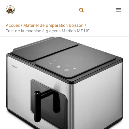
Aller
Rechercher
au
contenu
Accueil
Matériel de préparation boisson
Test de la machine à glaçons Medion MD119