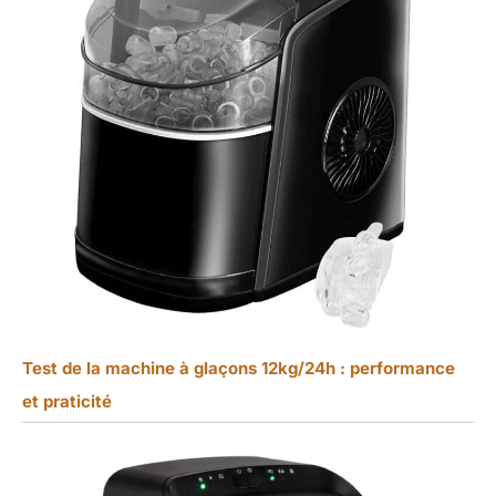
Test de la machine à glaçons 12kg/24h : performance
et praticité