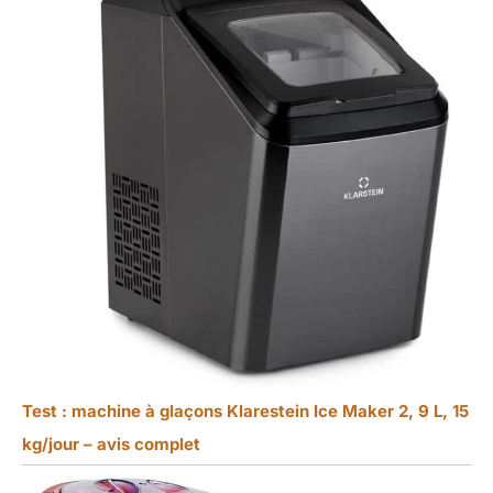
Test : machine à glaçons Klarestein Ice Maker 2, 9 L, 15
kg/jour – avis complet