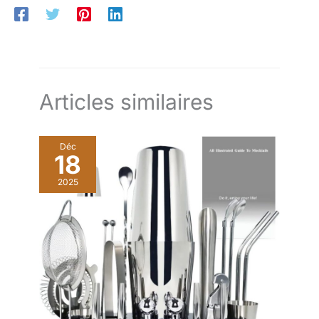
et antidérapante: la glace se brise plus facilement lorsque la
poignée est enfoncée et la glace se brise plus rapidement
Notre broyeur à glace a une dissipation thermique élevée et
peut fonctionner en continu pendant 20 heures, ce qui est très
approprié pour un usage domestique ou commercial. Il
convient aux restaurants, bars, cantines, fêtes, réunions de
famille.
Articles similaires
Déc
18
2025