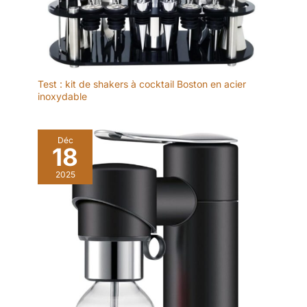
Test : kit de shakers à cocktail Boston en acier
inoxydable
Déc
18
2025