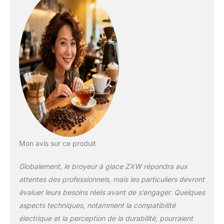
de la glace pilée peut
être ajustée
librement: en ajustant
la hauteur de la lame,
l'épaisseur de la
glace pilée peut être
ajustée librement
Moteur à noyau en
cuivre de 380 W,
dispositif de
protection contre la
surchauffe amélioré:
le moteur à noyau de
cuivre haute
Mon avis sur ce produit
puissance et haute
vitesse peut
Globalement, le broyeur à glace ZXW répondra aux
rapidement effectuer
attentes des professionnels, mais les particuliers devront
plus de travail et
évaluer leurs besoins réels avant de s’engager. Quelques
répondre à
l'approvisionnement
aspects techniques, notamment la compatibilité
d'un grand flux de
électrique et la perception de la durabilité, pourraient