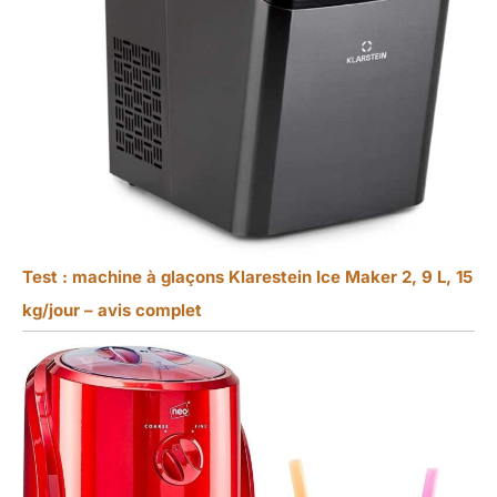
Test : machine à glaçons Klarestein Ice Maker 2, 9 L, 15
kg/jour – avis complet