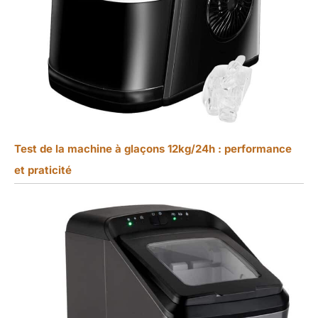
Test de la machine à glaçons 12kg/24h : performance
et praticité