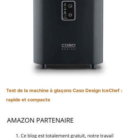
Test de la machine à glaçons Caso Design IceChef :
rapide et compacte