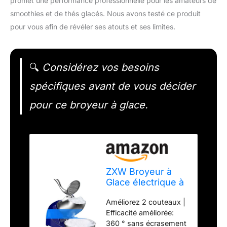
promet une performance professionnelle pour les amateurs de
smoothies et de thés glacés. Nous avons testé ce produit
pour vous afin de révéler ses atouts et ses limites.
🔍
Considérez vos besoins
spécifiques avant de vous décider
pour ce broyeur à glace.
ZXW Broyeur à
Glace électrique à
Double Couteau,
Améliorez 2 couteaux |
Machine à Glace
Efficacité améliorée:
pilée Commerciale
360 ° sans écrasement
de Magasin de thé