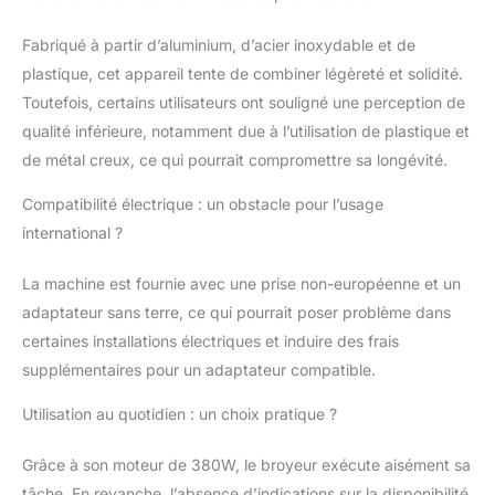
moteur à noyau de
cuivre haute puissance
Fabriqué à partir d’aluminium, d’acier inoxydable et de
et haute vitesse peut
plastique, cet appareil tente de combiner légèreté et solidité.
rapidement effectuer
plus de travail et
Toutefois, certains utilisateurs ont souligné une perception de
répondre à
qualité inférieure, notamment due à l’utilisation de plastique et
l'approvisionnement
de métal creux, ce qui pourrait compromettre sa longévité.
d'un grand flux de
passagers Poignée
Compatibilité électrique : un obstacle pour l’usage
antidérapante
international ?
améliorée | Isolation et
antidérapante: la glace
La machine est fournie avec une prise non-européenne et un
se brise plus facilement
lorsque la poignée est
adaptateur sans terre, ce qui pourrait poser problème dans
enfoncée et la glace se
certaines installations électriques et induire des frais
brise plus rapidement
supplémentaires pour un adaptateur compatible.
Notre broyeur à glace a
une dissipation
Utilisation au quotidien : un choix pratique ?
thermique élevée et
peut fonctionner en
Grâce à son moteur de 380W, le broyeur exécute aisément sa
continu pendant 20
tâche. En revanche, l’absence d’indications sur la disponibilité
heures, ce qui est très